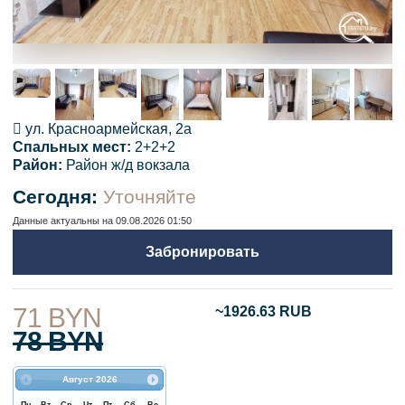
ул. Красноармейская, 2а
Cпальных мест:
2+2+2
Район:
Район ж/д вокзала
Сегодня:
Уточняйте
Данные актуальны на 09.08.2026 01:50
Забронировать
71 BYN
~1926.63 RUB
78 BYN
Август
2026
Пн
Вт
Ср
Чт
Пт
Сб
Вс