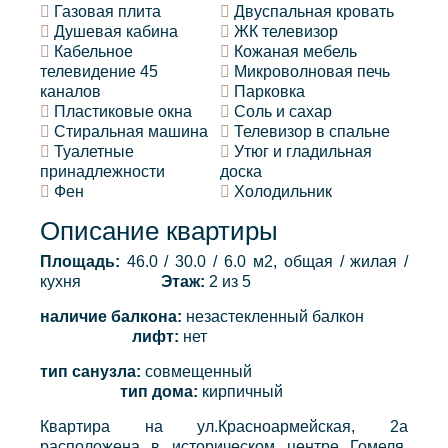
Газовая плита
Двуспальная кровать
Душевая кабина
ЖК телевизор
Кабельное
Кожаная мебель
телевидение 45
Микроволновая печь
каналов
Парковка
Пластиковые окна
Соль и сахар
Стиральная машина
Телевизор в спальне
Туалетные
Утюг и гладильная
принадлежности
доска
Фен
Холодильник
Описание квартиры
Площадь:
46.0 / 30.0 / 6.0 м2, общая / жилая /
кухня
Этаж:
2 из 5
наличие балкона:
незастекленный балкон
лифт:
нет
тип санузла:
совмещенный
тип дома:
кирпичный
Квартира на ул.Красноармейская, 2а
расположена в историческом центре Гомеля.